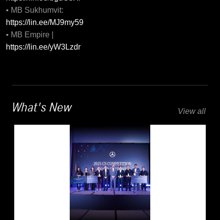
• MB Sukhumvit:
https://lin.ee/MJ9my59
• MB Empire |
https://lin.ee/yW3Lzdr
What's New
View all