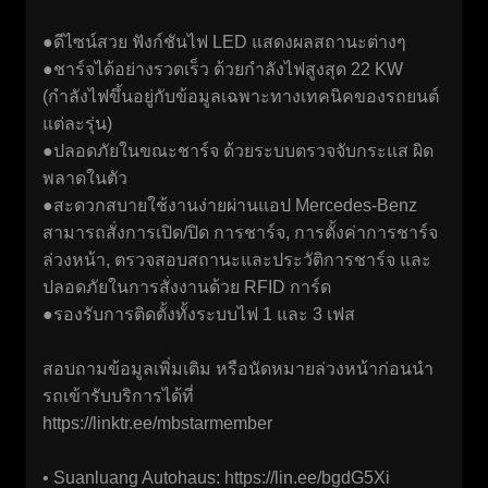
●ดีไซน์สวย ฟังก์ชันไฟ LED แสดงผลสถานะต่างๆ
●ชาร์จได้อย่างรวดเร็ว ด้วยกำลังไฟสูงสุด 22 KW
(กำลังไฟขึ้นอยู่กับข้อมูลเฉพาะทางเทคนิคของรถยนต์
แต่ละรุ่น)
●ปลอดภัยในขณะชาร์จ ด้วยระบบตรวจจับกระแส ผิด
พลาดในตัว
●สะดวกสบายใช้งานง่ายผ่านแอป Mercedes-Benz
สามารถสั่งการเปิด/ปิด การชาร์จ, การตั้งค่าการชาร์จ
ล่วงหน้า, ตรวจสอบสถานะและประวัติการชาร์จ และ
ปลอดภัยในการสั่งงานด้วย RFID การ์ด
●รองรับการติดตั้งทั้งระบบไฟ 1 และ 3 เฟส
สอบถามข้อมูลเพิ่มเติม หรือนัดหมายล่วงหน้าก่อนนำ
รถเข้ารับบริการได้ที่
https://linktr.ee/mbstarmember
• Suanluang Autohaus:
https://lin.ee/bgdG5Xi