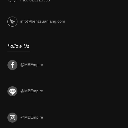
Fax. 023225998
info@benzsuanlang.com
Follow Us
@MBEmpire
@MBEmpire
@MBEmpire