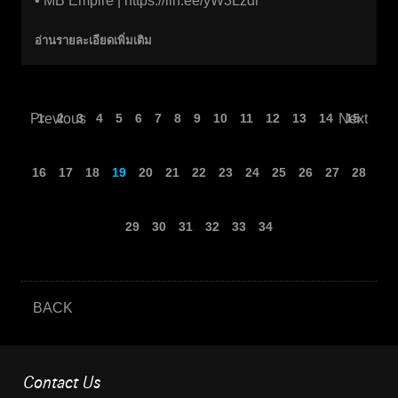
• MB Empire |
https://lin.ee/yW3Lzdr
อ่านรายละเอียดเพิ่มเติม
Previous
1
2
3
4
5
6
7
8
9
10
11
12
13
14
Next
15
16
17
18
19
20
21
22
23
24
25
26
27
28
29
30
31
32
33
34
BACK
Contact Us