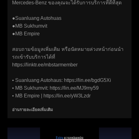
Mercedes-Benz ของคุณจะได้รับการบริการที่ดีที่สุด
●Suanluang Autohuas
●MB Sukhumvit
●MB Empire
สอบถามข้อมูลเพิ่มเติม หรือนัดหมายล่วงหน้าก่อนนำ
รถเข้ารับบริการได้ที่
https://linktr.ee/mbstarmember
• Suanluang Autohaus:
https://lin.ee/bgdG5Xi
• MB Sukhumvit:
https://lin.ee/MJ9my59
• MB Empire |
https://lin.ee/yW3Lzdr
อ่านรายละเอียดเพิ่มเติม