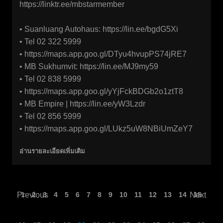
https://linktr.ee/mbstarmember
• Suanluang Autohaus:
https://lin.ee/bgdG5Xi
• Tel 02 322 5999
• https://maps.app.goo.gl/DTyu4hvupPS74jRE7
• MB Sukhumvit:
https://lin.ee/MJ9my59
• Tel 02 838 5999
• https://maps.app.goo.gl/yYjFckBDGb2o1ztT8
• MB Empire |
https://lin.ee/yW3Lzdr
• Tel 02 856 5999
• https://maps.app.goo.gl/LUkz5uW8NBiUmZeY7
อ่านรายละเอียดเพิ่มเติม
Previous
1
2
3
4
5
6
7
8
9
10
11
12
13
14
Next
15