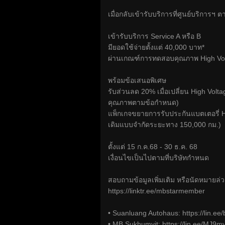
เมื่อกลับเข้ารับบริการที่ศูนย์บริการฯ ต
เข้ารับบริการ Service A หรือ B
มียอดใช้จ่ายตั้งแต่ 40,000 บาท*
ผ่านเกณฑ์การทดสอบคุณภาพ High Volt
พร้อมข้อเสนอพิเศษ
รับส่วนลด 20% เมื่อเปลี่ยน High Volt
คุณภาพตามข้อกำหนด)
แพ็กเกจขยายการรับประกันแบตเตอรี่ H
เดิมแบบจำกัดระยะทาง 150,000 กม.)
ตั้งแต่ 15 ก.ค.68 - 30 ธ.ค. 68
เงื่อนไขเป็นไปตามที่บริษัทกำหนด
สอบถามข้อมูลเพิ่มเติม หรือนัดหมายล่ว
https://linktr.ee/mbstarmember
• Suanluang Autohaus:
https://lin.e
• MB Sukhumvit:
https://lin.ee/MJ9m