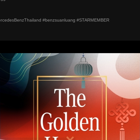
ercedesBenzThailand #benzsuanluang #STARMEMBER