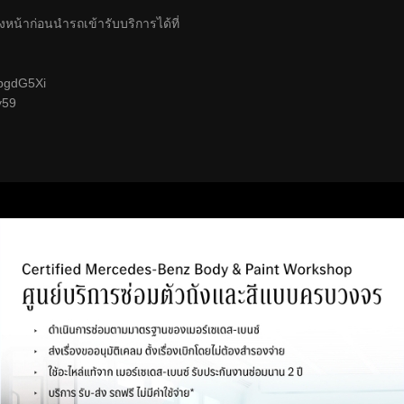
งหน้าก่อนนำรถเข้ารับบริการได้ที่
e/bgdG5Xi
y59