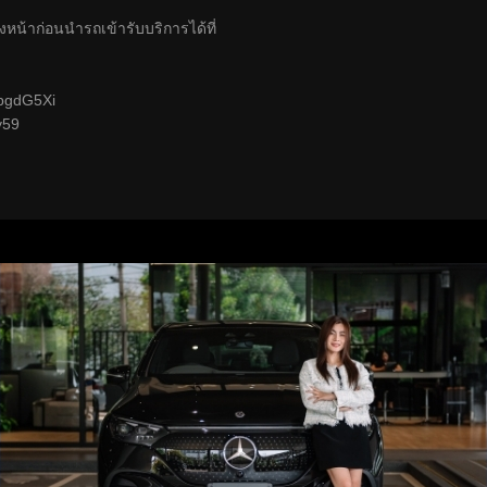
งหน้าก่อนนำรถเข้ารับบริการได้ที่
e/bgdG5Xi
y59