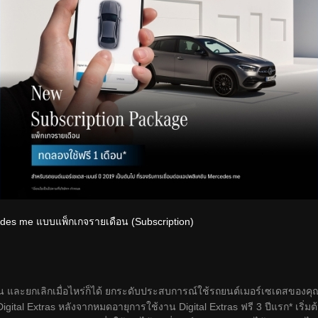
cedes me แบบแพ็กเกจรายเดือน (Subscription)
อน และยกเลิกเมื่อไหร่ก็ได้ ยกระดับประสบการณ์ใช้รถยนต์เมอร์เซเดสของคุณไ
gital Extras หลังจากหมดอายุการใช้งาน Digital Extras ฟรี 3 ปีแรก* เริ่มต