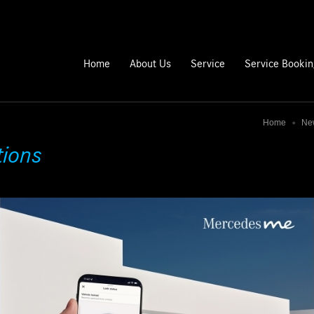
Home
About Us
Service
Service Booki
Home
Ne
tions